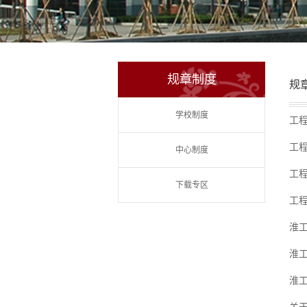
规章制度
规
学校制度
工
工
中心制度
工
下载专区
工
淮
淮
淮工